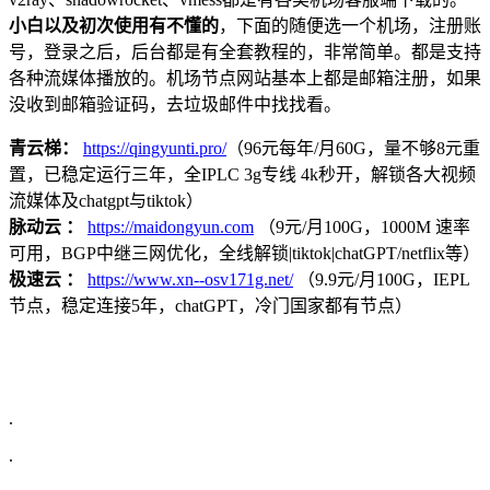
小白以及初次使用有不懂的
，下面的随便选一个机场，注册账
号，登录之后，后台都是有全套教程的，非常简单。都是支持
各种流媒体播放的。机场节点网站基本上都是邮箱注册，如果
没收到邮箱验证码，去垃圾邮件中找找看。
青云梯：
https://qingyunti.pro/
（96元每年/月60G，量不够8元重
置，已稳定运行三年，全IPLC 3g专线 4k秒开，解锁各大视频
流媒体及chatgpt与tiktok）
脉动云 ：
https://maidongyun.com
（9元/月100G，1000M 速率
可用，BGP中继三网优化，全线解锁|tiktok|chatGPT/netflix等）
极速云 ：
https://www.xn--osv171g.net/
（9.9元/月100G，IEPL
节点，稳定连接5年，chatGPT，冷门国家都有节点）
.
.